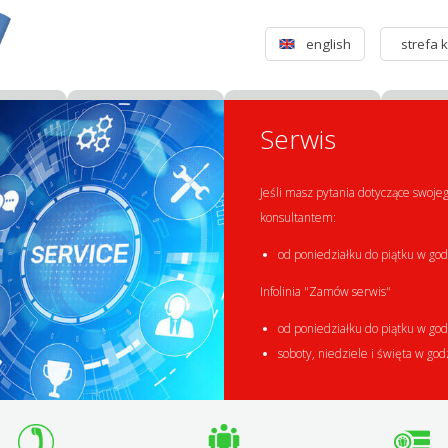
english
strefa k
Serwis
Jeśli masz pytania dotyczące swoje
konsultantem:
od poniedziałku do piątku w god
Infolinia "Zamów serwis"
od poniedziałku do piątku w god
soboty, niedziele i święta w god